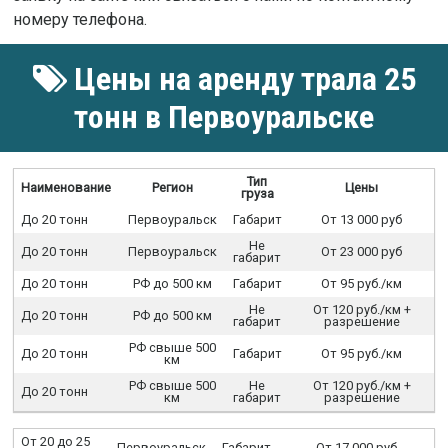
номеру телефона.
Цены на аренду трала 25
тонн в Первоуральске
Тип
Наименование
Регион
Цены
груза
До 20 тонн
Первоуральск
Габарит
От 13 000 руб
Не
До 20 тонн
Первоуральск
От 23 000 руб
габарит
До 20 тонн
РФ до 500 км
Габарит
От 95 руб./км
Не
От 120 руб./км +
До 20 тонн
РФ до 500 км
габарит
разрешение
РФ свыше 500
До 20 тонн
Габарит
От 95 руб./км
км
РФ свыше 500
Не
От 120 руб./км +
До 20 тонн
км
габарит
разрешение
От 20 до 25
Первоуральск
Габарит
От 17 000 руб