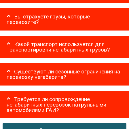
Вы страхуете грузы, которые
перевозите?
Какой транспорт используется для
транспортировки негабаритных грузов?
Существуют ли сезонные ограничения на
перевозку негабарита?
Требуется ли сопровождение
негабаритных перевозок патрульными
автомобилями ГАИ?