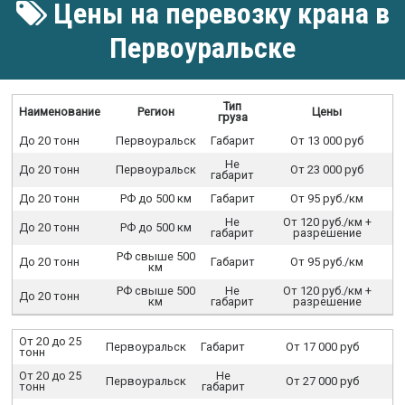
Цены на перевозку крана в
Первоуральске
Тип
Наименование
Регион
Цены
груза
До 20 тонн
Первоуральск
Габарит
От 13 000 руб
Не
До 20 тонн
Первоуральск
От 23 000 руб
габарит
До 20 тонн
РФ до 500 км
Габарит
От 95 руб./км
Не
От 120 руб./км +
До 20 тонн
РФ до 500 км
габарит
разрешение
РФ свыше 500
До 20 тонн
Габарит
От 95 руб./км
км
РФ свыше 500
Не
От 120 руб./км +
До 20 тонн
км
габарит
разрешение
От 20 до 25
Первоуральск
Габарит
От 17 000 руб
тонн
От 20 до 25
Не
Первоуральск
От 27 000 руб
тонн
габарит