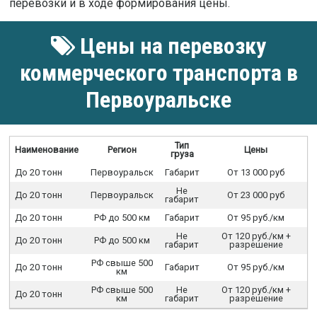
перевозки и в ходе формирования цены.
Цены на перевозку
коммерческого транспорта в
Первоуральске
Тип
Наименование
Регион
Цены
груза
До 20 тонн
Первоуральск
Габарит
От 13 000 руб
Не
До 20 тонн
Первоуральск
От 23 000 руб
габарит
До 20 тонн
РФ до 500 км
Габарит
От 95 руб./км
Не
От 120 руб./км +
До 20 тонн
РФ до 500 км
габарит
разрешение
РФ свыше 500
До 20 тонн
Габарит
От 95 руб./км
км
РФ свыше 500
Не
От 120 руб./км +
До 20 тонн
км
габарит
разрешение